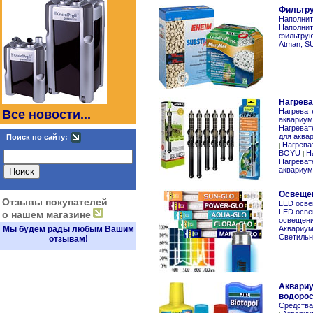
Фильтр
Наполнит
Наполнит
фильтрую
Atman, S
Нагрева
Нагреват
Все новости...
аквариум
Нагреват
для аква
Поиск по сайту:
Нагрева
|
BOYU
Н
|
Нагреват
аквариум
Освеще
Отзывы покупателей
LED осве
LED осве
о нашем магазине
освещен
Мы будем рады любым Вашим
Аквариу
Светильн
отзывам!
Аквариу
водоро
Средства