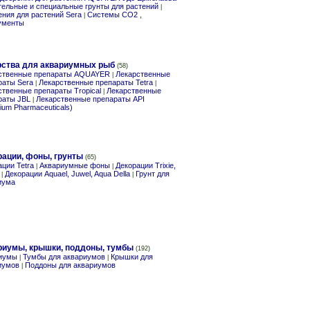
тельные и специальные грунты для растений
|
ения для растений Sera
Системы СО2 ,
|
ументы
рства для аквариумных рыб
(58)
ственные препараты AQUAYER
Лекарственные
|
раты Sera
Лекарственные препараты Tetra
|
|
ственные препараты Tropical
Лекарственные
|
раты JBL
Лекарственные препараты API
|
ium Pharmaceuticals)
рации, фоны, грунты
(65)
ции Tetra
Аквариумные фоны
Декорации Trixie,
|
|
Декорации Aquael, Juwel, Aqua Della
Грунт для
|
|
иума
риумы, крышки, поддоны, тумбы
(192)
иумы
Тумбы для аквариумов
Крышки для
|
|
иумов
Поддоны для аквариумов
|