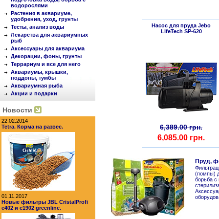
водорослями
Растения в аквариуме,
удобрения, уход, грунты
Насос для пруда Jebo
Тесты, анализ воды
LifeTech SP-620
Лекарства для аквариумных
рыб
Аксессуары для аквариума
Декорации, фоны, грунты
Террариум и все для него
Аквариумы, крышки,
поддоны, тумбы
Аквариумная рыба
Акции и подарки
Новости
22.02.2014
6,389.00 грн.
Tetra. Корма на развес.
6,085.00 грн.
Пруд, ф
Фильтрац
(помпы) 
борьба с
стерилиз
Аксессуа
01.11.2017
оборудов
Новые фильтры JBL CristalProfi
e402 и e1902 greenline.