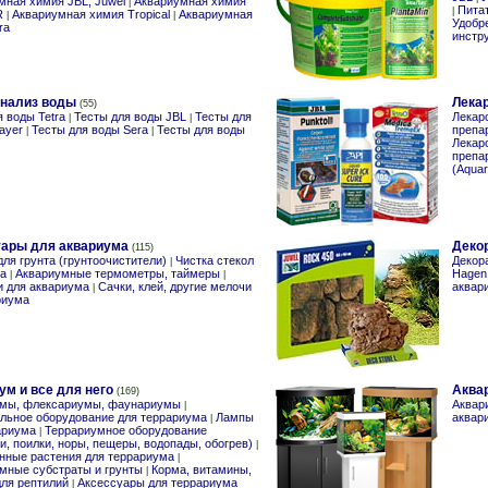
мная химия JBL, Juwel
Аквариумная химия
|
Пита
|
R
Аквариумная химия Tropical
Аквариумная
|
|
Удобр
ra
инстр
анализ воды
Лека
(55)
я воды Tetra
Тесты для воды JBL
Тесты для
Лекар
|
|
ayer
Тесты для воды Sera
Тесты для воды
препа
|
|
Лекар
препа
(Aquar
ары для аквариума
Деко
(115)
ля грунта (грунтоочистители)
Чистка стекол
Декора
|
а
Аквариумные термометры, таймеры
Hagen
|
|
 для аквариума
Сачки, клей, другие мелочи
аквар
|
риума
ум и все для него
Аква
(169)
умы, флексариумы, фаунариумы
Аквар
|
льное оборудование для террариума
Лампы
аквар
|
ариума
Террариумное оборудование
|
и, поилки, норы, пещеры, водопады, обогрев)
|
нные растения для террариума
|
мные субстраты и грунты
Корма, витамины,
|
для рептилий
Аксессуары для террариума
|