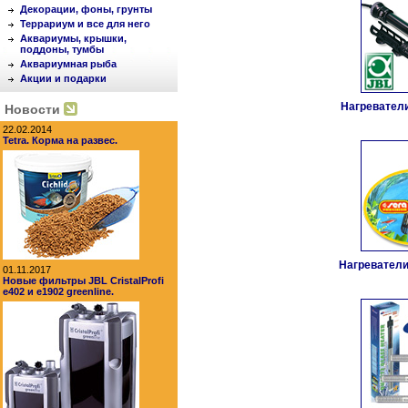
Декорации, фоны, грунты
Террариум и все для него
Аквариумы, крышки,
поддоны, тумбы
Аквариумная рыба
Акции и подарки
Нагревател
Новости
22.02.2014
Tetra. Корма на развес.
Нагреватели
01.11.2017
Новые фильтры JBL CristalProfi
e402 и e1902 greenline.