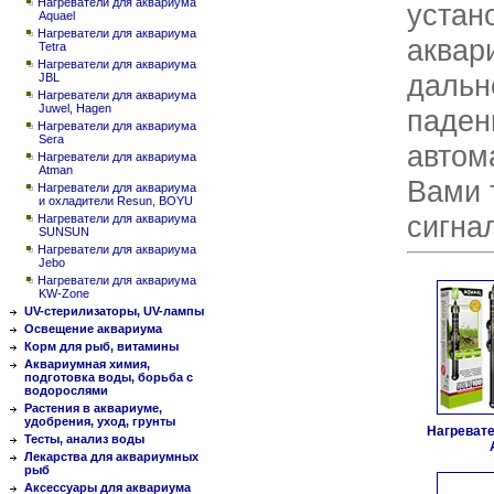
Нагреватели для аквариума
устан
Aquael
Нагреватели для аквариума
аквар
Tetra
Нагреватели для аквариума
дальн
JBL
Нагреватели для аквариума
Juwel, Hagen
паден
Нагреватели для аквариума
Sera
автом
Нагреватели для аквариума
Atman
Вами 
Нагреватели для аквариума
и охладители Resun, BOYU
сигна
Нагреватели для аквариума
SUNSUN
Нагреватели для аквариума
Jebo
Нагреватели для аквариума
KW-Zone
UV-стерилизаторы, UV-лампы
Освещение аквариума
Корм для рыб, витамины
Аквариумная химия,
подготовка воды, борьба с
водорослями
Растения в аквариуме,
удобрения, уход, грунты
Нагреват
Тесты, анализ воды
Лекарства для аквариумных
рыб
Аксессуары для аквариума