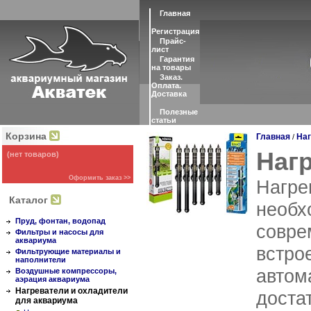
Главная
Регистрация
Прайс-
лист
Гарантия
на товары
Заказ.
Оплата.
Доставка
Полезные
статьи
Корзина
Главная
Наг
/
Наг
(нет товаров)
Оформить заказ >>
Нагре
Каталог
необх
Пруд, фонтан, водопад
совре
Фильтры и насосы для
аквариума
встро
Фильтрующие материалы и
наполнители
автом
Воздушные компрессоры,
аэрация аквариума
Нагреватели и охладители
доста
для аквариума