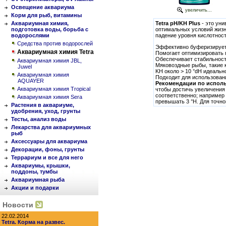
Освещение аквариума
увеличить...
Корм для рыб, витамины
Аквариумная химия,
Tetra pH/KH Plus
- это уни
подготовка воды, борьба с
оптимальных условий жизн
водорослями
падение уровня кислотност
Средства против водорослей
Эффективно буферизирует 
Аквариумная химия Tetra
Помогает оптимизировать 
Обеспечивает стабильност
Аквариумная химия JBL,
Мяковоздные рыбы, такие к
Juwel
KH около > 10 °dH идеальн
Аквариумная химия
Подходит для использован
AQUAYER
Рекомендации по испол
Аквариумная химия Tropical
чтобы достичь увеличения 
соответственно; например 
Аквариумная химия Sera
превышать 3 °H. Для точно
Растения в аквариуме,
удобрения, уход, грунты
Тесты, анализ воды
Лекарства для аквариумных
рыб
Аксессуары для аквариума
Декорации, фоны, грунты
Террариум и все для него
Аквариумы, крышки,
поддоны, тумбы
Аквариумная рыба
Акции и подарки
Новости
22.02.2014
Tetra. Корма на развес.