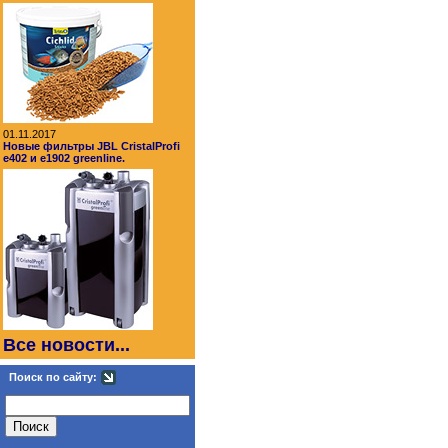
01.11.2017
Новые фильтры JBL CristalProfi
e402 и e1902 greenline.
Все новости...
Поиск по сайту: