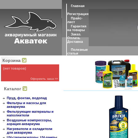
Главная
Регистрация
Прайс-
лист
Гарантия
на товары
Заказ.
Оплата.
Доставка
Полезные
статьи
Корзина
(нет товаров)
Оформить заказ >>
Каталог
Пруд, фонтан, водопад
Фильтры и насосы для
аквариума
Фильтрующие материалы и
наполнители
Воздушные компрессоры,
аэрация аквариума
Нагреватели и охладители
для аквариума
UV-стерилизаторы, UV-лампы