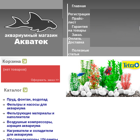
Главная
Регистрация
Прайс-
лист
Гарантия
на товары
Заказ.
Оплата.
Доставка
Полезные
статьи
Корзина
(нет товаров)
Оформить заказ >>
Каталог
Пруд, фонтан, водопад
Фильтры и насосы для
аквариума
Фильтрующие материалы и
наполнители
Воздушные компрессоры,
аэрация аквариума
Нагреватели и охладители
для аквариума
UV-стерилизаторы, UV-лампы