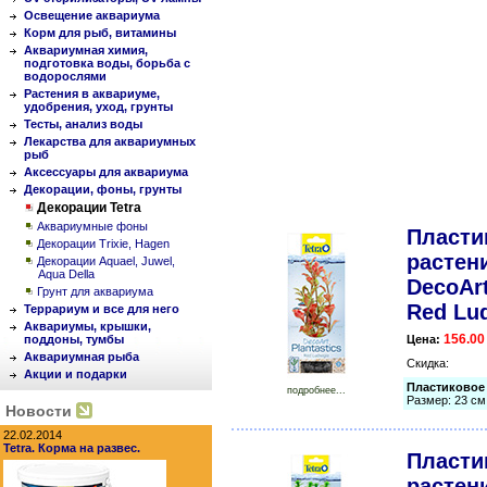
Освещение аквариума
Корм для рыб, витамины
Аквариумная химия,
подготовка воды, борьба с
водорослями
Растения в аквариуме,
удобрения, уход, грунты
Тесты, анализ воды
Лекарства для аквариумных
рыб
Аксессуары для аквариума
Декорации, фоны, грунты
Декорации Tetra
Аквариумные фоны
Пласти
Декорации Trixie, Hagen
растени
Декорации Aquael, Juwel,
Aqua Della
DecoArt
Грунт для аквариума
Red Lu
Террариум и все для него
Аквариумы, крышки,
156.00
поддоны, тумбы
Цена:
Аквариумная рыба
Скидка:
Акции и подарки
Пластиковое 
подробнее...
Размер: 23 см
Новости
22.02.2014
Tetra. Корма на развес.
Пласти
растени