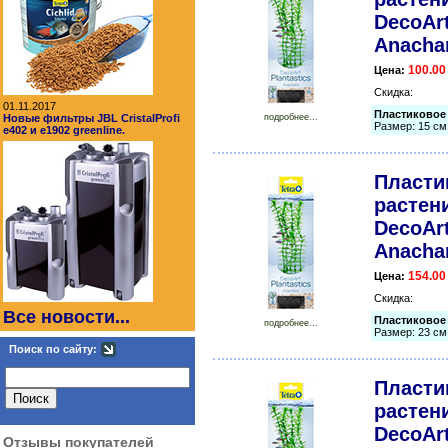
DecoArt
Anachar
100.00
Цена:
Скидка:
01.11.2017
Пластиковое 
Новые фильтры JBL CristalProfi
подробнее...
Размер: 15 см
e402 и e1902 greenline.
Пласти
растени
DecoArt
Anachar
154.00
Цена:
Скидка:
Все новости...
Пластиковое 
подробнее...
Размер: 23 см
Поиск по сайту:
Пласти
растени
DecoArt
Отзывы покупателей