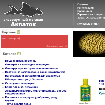
Главная
Регистрация
Прайс-лист
Гарантия на товары
Заказ. Оплата. Доста
Полезные статьи
Корзина
(нет товаров)
Оформить заказ >>
Каталог
Пруд, фонтан, водопад
Фильтры и насосы для аквариума
Фильтрующие материалы и наполнители
Воздушные компрессоры, аэрация аквариума
Нагреватели и охладители для аквариума
UV-стерилизаторы, UV-лампы
Пре
Освещение аквариума
100
Корм для рыб, витамины
Цен
Аквариумная химия, подготовка воды, борьба
Сред
с водорослями
Растения в аквариуме, удобрения, уход,
грунты
подробнее...
Тесты, анализ воды