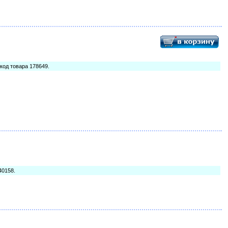
, код товара 178649.
40158.