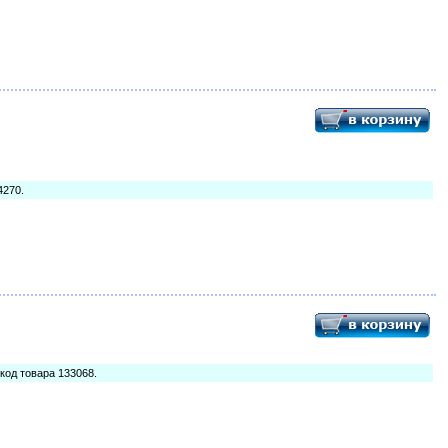
4270.
, код товара 133068.