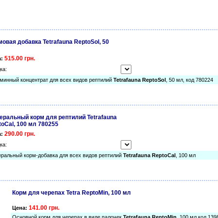
овая добавка Tetrafauna ReptoSol, 50
515.00 грн.
а:
ка:
минный концентрат для всех видов рептилий
Tetrafauna ReptoSol
, 50 мл, код 780224
еральный корм для рептилий Tetrafauna
toCal, 100 мл 780255
290.00 грн.
а:
ка:
ральный корм-добавка для всех видов рептилий
Tetrafauna ReptoCal
, 100 мл
Корм для черепах Tetra ReptoMin, 100 мл
141.00 грн.
Цена:
Основной корм для черепах в виде палочек
Tetrafauna ReptoMin
, 100 мл код 139