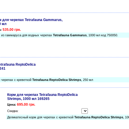
м для черепах Tetrafauna Gammarus,
0 мл
535.00 грн.
а:
 из гаммаруса для водных черепах
Tetrafauna Gammarus
, 1000 мл код 750050.
trafauna ReptoDelica
241
 черепах с креветкой
Tetrafauna ReptoDelica Shrimps
, 250 мл
Корм для черепах Tetrafauna ReptoDelica
Shrimps, 1000 мл 169265
695.00 грн.
Цена:
Скидка:
Деликатесный корм для черепах с креветкой
Tetrafauna ReptoDelica Shrimps
, 1