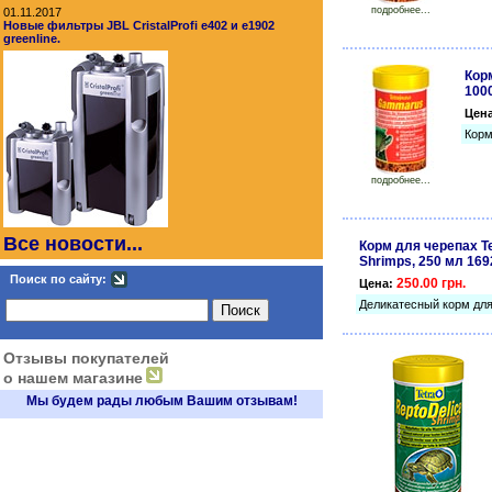
подробнее...
01.11.2017
Новые фильтры JBL CristalProfi e402 и e1902
greenline.
Кор
100
Цен
Корм
подробнее...
Все новости...
Корм для черепах Te
Shrimps, 250 мл 169
Поиск по сайту:
250.00 грн.
Цена:
Деликатесный корм для
Отзывы покупателей
о нашем магазине
Мы будем рады любым Вашим отзывам!