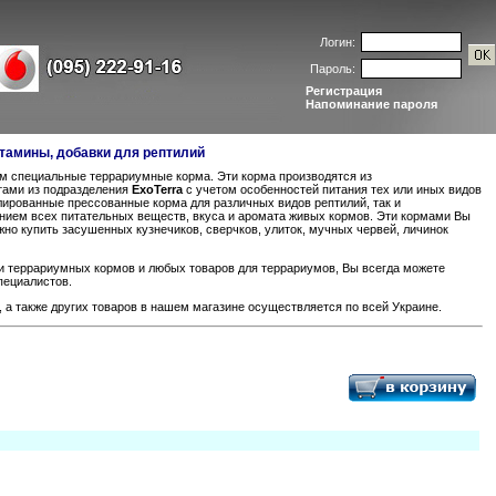
Логин:
Пароль:
Регистрация
Напоминание пароля
итамины, добавки для рептилий
м специальные террариумные корма. Эти корма производятся из
тами из подразделения
ExoTerra
с учетом особенностей питания тех или иных видов
лированные прессованные корма для различных видов рептилий, так и
нием всех питательных веществ, вкуса и аромата живых кормов. Эти кормами Вы
но купить засушенных кузнечиков, сверчков, улиток, мучных червей, личинок
и террариумных кормов и любых товаров для террариумов, Вы всегда можете
пециалистов.
 а также других товаров в нашем магазине осуществляется по всей Украине.