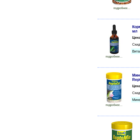
подробнее...
Корм
мл
Цен
Скид
Вита
подробнее...
Мин
Rep
Цен
Скид
Мине
подробнее...