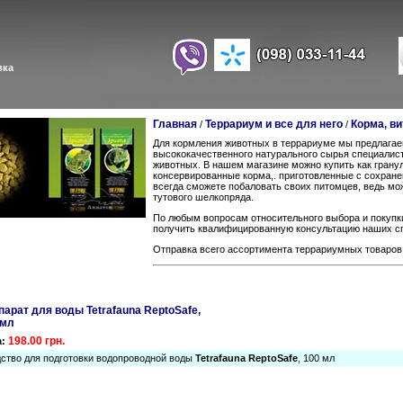
вка
Главная
Террариум и все для него
Корма, в
/
/
Для кормления животных в террариуме мы предлагае
высококачественного натурального сырья специалис
животных. В нашем магазине можно купить как грану
консервированные корма,. приготовленные с сохране
всегда сможете побаловать своих питомцев, ведь мож
тутового шелкопряда.
По любым вопросам относительного выбора и покупк
получить квалифицированную консультацию наших с
Отправка всего ассортимента террариумных товаров,
парат для воды Tetrafauna ReptoSafe,
 мл
198.00 грн.
а:
ство для подготовки водопроводной воды
Tetrafauna ReptoSafe
, 100 мл