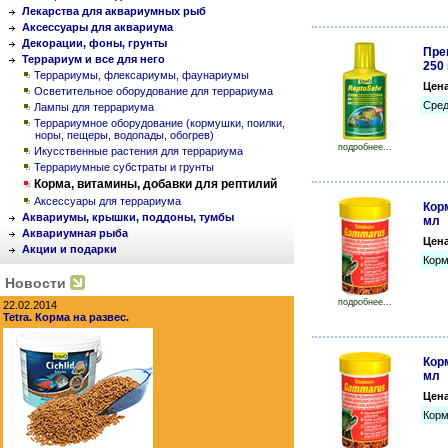
Лекарства для аквариумных рыб
Аксессуары для аквариума
Декорации, фоны, грунты
Пре
Террариум и все для него
250
Террариумы, флексариумы, фаунариумы
Цен
Осветительное оборудование для террариума
Сред
Лампы для террариума
Террариумное оборудование (кормушки, поилки,
норы, пещеры, водопады, обогрев)
подробнее...
Икусственные растения для террариума
Террариумные субстраты и грунты
Корма, витамины, добавки для рептилий
Аксессуары для террариума
Кор
Аквариумы, крышки, поддоны, тумбы
мл
Аквариумная рыба
Цен
Акции и подарки
Корм
Новости
подробнее...
22.02.2014
Tetra. Корма на развес.
Кор
мл
Цен
Корм