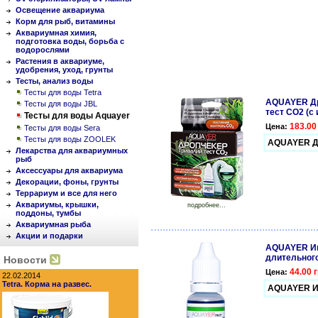
Освещение аквариума
Корм для рыб, витамины
Аквариумная химия,
подготовка воды, борьба с
водорослями
Растения в аквариуме,
удобрения, уход, грунты
Тесты, анализ воды
Тесты для воды Tetra
AQUAYER Др
Тесты для воды JBL
тест СО2 (с
Тесты для воды Aquayer
183.00
Цена:
Тесты для воды Sera
Тесты для воды ZOOLEK
AQUAYER Др
Лекарства для аквариумных
рыб
Аксессуары для аквариума
Декорации, фоны, грунты
Террариум и все для него
Аквариумы, крышки,
подробнее...
поддоны, тумбы
Аквариумная рыба
Акции и подарки
AQUAYER Ин
длительного
Новости
44.00 г
Цена:
22.02.2014
Tetra. Корма на развес.
AQUAYER Ин