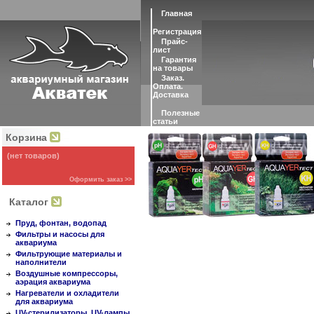
Главная
Регистрация
Прайс-
лист
Гарантия
на товары
Заказ.
Оплата.
Доставка
Полезные
статьи
Корзина
(нет товаров)
Оформить заказ >>
Каталог
Пруд, фонтан, водопад
Фильтры и насосы для
аквариума
Фильтрующие материалы и
наполнители
Воздушные компрессоры,
аэрация аквариума
Нагреватели и охладители
для аквариума
UV-стерилизаторы, UV-лампы