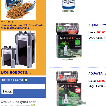
подробнее...
01.11.2017
AQUAYER те
Новые фильтры JBL CristalProfi
e402 и e1902 greenline.
164.00
Цена:
AQUAYER т
подробнее...
Все новости...
AQUAYER те
Поиск по сайту:
131.00
Цена:
AQUAYER т
Отзывы покупателей