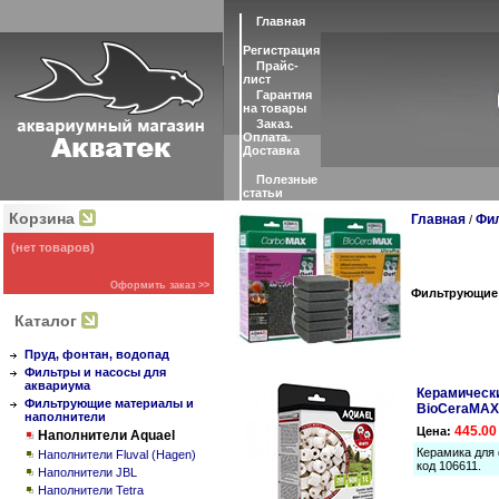
Главная
Регистрация
Прайс-
лист
Гарантия
на товары
Заказ.
Оплата.
Доставка
Полезные
статьи
Корзина
Главная
Фи
/
(нет товаров)
Оформить заказ >>
Фильтрующие 
Каталог
Пруд, фонтан, водопад
Фильтры и насосы для
аквариума
Керамическ
Фильтрующие материалы и
BioCeraMAX 
наполнители
445.00
Цена:
Наполнители Aquael
Керамика для
Наполнители Fluval (Hagen)
код 106611.
Наполнители JBL
Наполнители Tetra