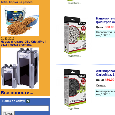
Tetra. Корма на развес.
подробнее...
Наполнител
фильтров Aq
300.00
Цена:
Наполнитель 
код 106616 .
01.11.2017
Новые фильтры JBL CristalProfi
e402 и e1902 greenline.
подробнее...
Активирован
CarboMax, 1
450.00
Цена:
Скидка:
Активированн
Все новости...
код 106615.
Поиск по сайту:
подробнее...