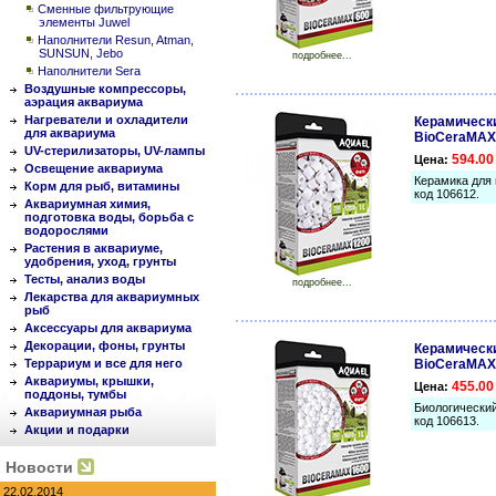
Сменные фильтрующие
элементы Juwel
Наполнители Resun, Atman,
SUNSUN, Jebo
подробнее...
Наполнители Sera
Воздушные компрессоры,
аэрация аквариума
Нагреватели и охладители
Керамическ
для аквариума
BioCeraMAX 
UV-стерилизаторы, UV-лампы
594.00
Цена:
Освещение аквариума
Керамика для 
Корм для рыб, витамины
код 106612.
Аквариумная химия,
подготовка воды, борьба с
водорослями
Растения в аквариуме,
удобрения, уход, грунты
Тесты, анализ воды
подробнее...
Лекарства для аквариумных
рыб
Аксессуары для аквариума
Декорации, фоны, грунты
Керамическ
Террариум и все для него
BioCeraMAX 
Аквариумы, крышки,
455.00
Цена:
поддоны, тумбы
Биологический
Аквариумная рыба
код 106613.
Акции и подарки
Новости
22.02.2014