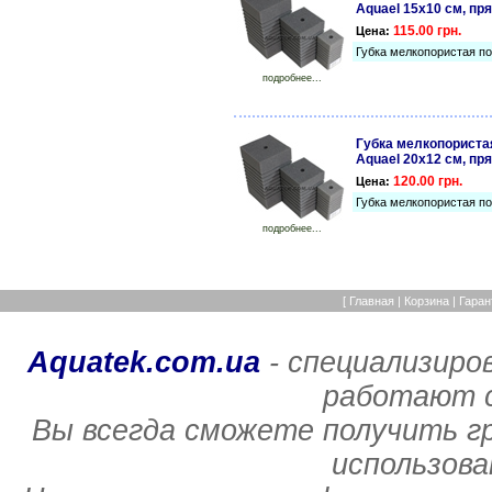
Aquael 15х10 см, пр
115.00 грн.
Цена:
Губка мелкопористая п
подробнее...
Губка мелкопориста
Aquael 20х12 см, пр
120.00 грн.
Цена:
Губка мелкопористая п
подробнее...
[
Главная
|
Корзина
|
Гаран
Aquatek.com.ua
- специализиро
работают с
Вы всегда сможете получить г
использов