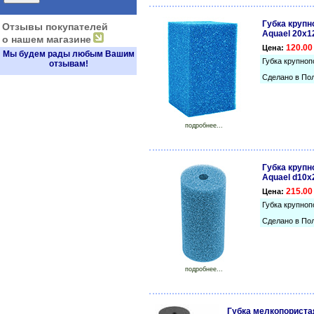
Губка крупн
Отзывы покупателей
Aquael 20х1
о нашем магазине
120.00
Цена:
Мы будем рады любым Вашим
Губка крупно
отзывам!
Сделано в По
подробнее...
Губка крупн
Aquael d10х
215.00
Цена:
Губка крупно
Сделано в По
подробнее...
Губка мелкопориста