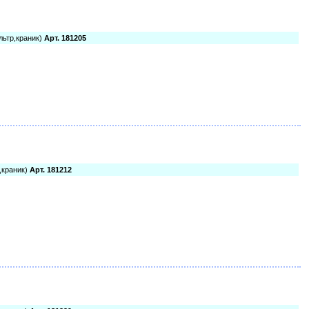
ьтр,краник)
Арт. 181205
,краник)
Арт. 181212