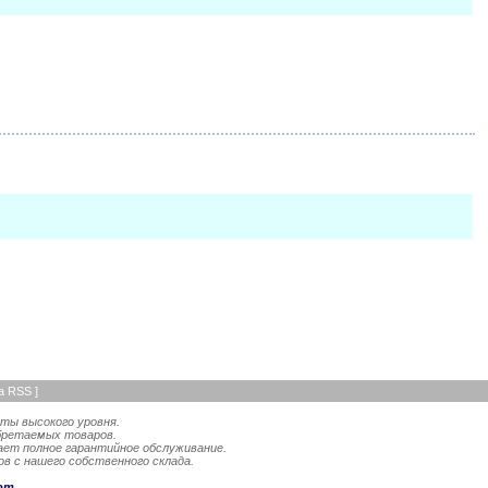
а RSS
]
ты высокого уровня.
бретаемых товаров.
ает полное гарантийное обслуживание.
в с нашего собственного склада.
om