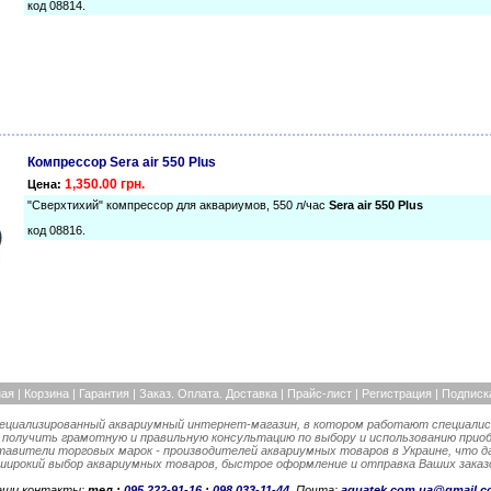
код 08814.
Компрессор Sera air 550 Plus
1,350.00 грн.
Цена:
"Сверхтихий" компрессор для аквариумов, 550 л/час
Sera air 550 Plus
код 08816.
ная
|
Корзина
|
Гарантия
|
Заказ. Оплата. Доставка |
Прайс-лист
|
Регистрация
|
Подписк
пециализированный аквариумный интернет-магазин, в котором работают специалис
 получить грамотную и правильную консультацию по выбору и использованию прио
вители торговых марок - производителей аквариумных товаров в Украине, что д
 широкий выбор аквариумных товаров, быстрое оформление и отправка Ваших заказо
аши контакты:
тел.:
095 222-91-16
;
098 033-11-44
.
Почта:
aquatek.com.ua@gmail.c