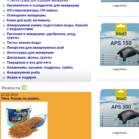
Аксессуары для аэрации аквариума
Нагреватели и охладители для аквариума
подробнее...
UV-стерилизаторы, UV-лампы
Освещение аквариума
Корм для рыб, витамины
Аквариумная химия, подготовка воды, борьба
с водорослями
Растения в аквариуме, удобрения, уход,
грунты
Тесты, анализ воды
Лекарства для аквариумных рыб
Аксессуары для аквариума
Декорации, фоны, грунты
Террариум и все для него
Аквариумы, крышки, поддоны, тумбы
подробнее...
Аквариумная рыба
Акции и подарки
Новости
22.02.2014
Tetra. Корма на развес.
подробнее...