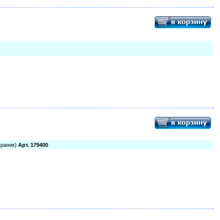
краник)
Арт. 179400