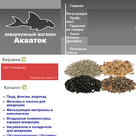
Главная
Регистрация
Прайс-
лист
Гарантия
на товары
Заказ.
Оплата.
Доставка
Полезные
статьи
Корзина
(нет товаров)
Оформить заказ >>
Каталог
Пруд, фонтан, водопад
Фильтры и насосы для
аквариума
Фильтрующие материалы и
наполнители
Воздушные компрессоры,
аэрация аквариума
Нагреватели и охладители
для аквариума
UV-стерилизаторы, UV-лампы