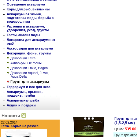
Освещение аквариума
Корм для рыб, витамины
Аквариумная химия,
подготовка воды, борьба с
водорослями
Растения в аквариуме,
удобрения, уход, грунты
Тесты, анализ воды
Лекарства для аквариумных
рыб
Аксессуары для аквариума
Декорации, фоны, грунты
Декорации Tetra
Аквариумные фоны
Декорации Trixie, Hagen
Декорации Aquael, Juwel,
Aqua Della
Грунт для аквариума
Террариум и все для него
Аквариумы, крышки,
поддоны, тумбы
Аквариумная рыба
Акции и подарки
Новости
Грунт для а
22.02.2014
(1,5-2,5 мм)
Tetra. Корма на развес.
535.00
Цена:
Грунт для аква