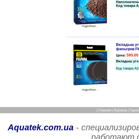
Наполнитель 
Код товара A
подробнее...
Вкладыш уго
фильтров Flu
595.00
Цена:
Вкладыш угол
Код товара A2
подробнее...
[
Главная
|
Корзина
|
Гаран
Aquatek.com.ua
- специализиро
работают с