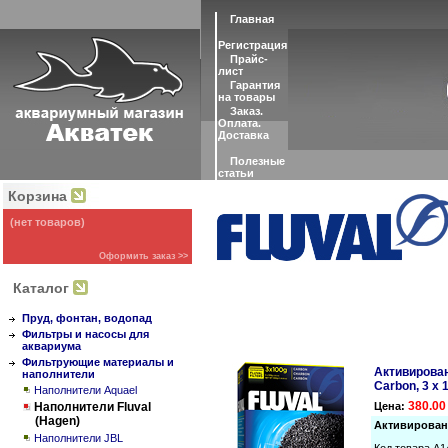
Главная
Регистрация
Прайс-
лист
Гарантия
на товары
Заказ.
Оплата.
Доставка
Полезные
статьи
Корзина
(нет товаров)
Оформить заказ >>
Каталог
Пруд, фонтан, водопад
Фильтры и насосы для
аквариума
Фильтрующие материалы и
Активирован
наполнители
Carbon, 3 x 
Наполнители Aquael
380.00
Наполнители Fluval
Цена:
(Hagen)
Активированн
Наполнители JBL