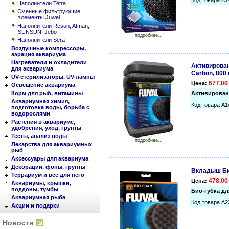
Код товара A1
Наполнители Tetra
Сменные фильтрующие
элементы Juwel
Наполнители Resun, Atman,
SUNSUN, Jebo
подробнее...
Наполнители Sera
Воздушные компрессоры,
аэрация аквариума
Нагреватели и охладители
Активирован
для аквариума
Carbon, 800 
UV-стерилизаторы, UV-лампы
677.00
Цена:
Освещение аквариума
Корм для рыб, витамины
Активированн
Аквариумная химия,
Код товара A1
подготовка воды, борьба с
водорослями
Растения в аквариуме,
удобрения, уход, грунты
Тесты, анализ воды
подробнее...
Лекарства для аквариумных
рыб
Аксессуары для аквариума
Декорации, фоны, грунты
Вкладыш Био
Террариум и все для него
478.00
Цена:
Аквариумы, крышки,
поддоны, тумбы
Био-губка для
Аквариумная рыба
Код товара A2
Акции и подарки
Новости