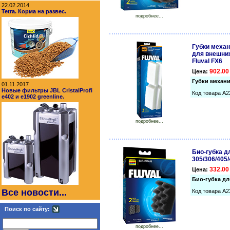
22.02.2014
Tetra. Корма на развес.
подробнее...
Губки механ
для внешних
Fluval FX6
902.00
Цена:
Губки механи
01.11.2017
Новые фильтры JBL CristalProfi
Код товара A2
e402 и e1902 greenline.
подробнее...
Био-губка д
305/306/405/
332.00
Цена:
Био-губка для
Все новости...
Код товара A2
Поиск по сайту:
подробнее...