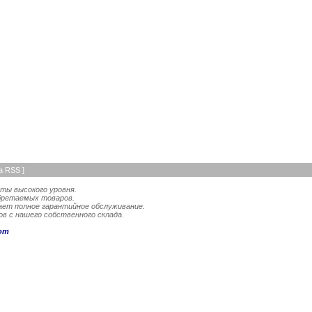
а RSS
]
ты высокого уровня.
бретаемых товаров.
ает полное гарантийное обслуживание.
в с нашего собственного склада.
om