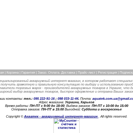
ная
|
Корзина
|
Гарантия
|
Заказ. Оплата. Доставка |
Прайс-лист
|
Регистрация
|
Подписк
пециализированный аквариумный интернет-магазин, в котором работают специалис
 получить грамотную и правильную консультацию по выбору и использованию прио
вители торговых марок - производителей аквариумных товаров в Украине, что д
 широкий выбор аквариумных товаров, быстрое оформление и отправка Ваших заказо
аши контакты:
тел.:
095 222-91-16
;
098 033-11-44
.
Почта:
aquatek.com.ua@gmail.c
Адрес магазина:
Украина, Харьков
Время работы:
ПН-ПТ с 9:00 до 18:00
; Выдача заказов:
ПН-ПТ с 10:00 до 15:00
Отправка заказов:
ПН-ПТ в 15:00
Выходной:
Суббота и воскресенье
Copyright ©
Акватек - аквариумный интернет-магазин
. All rights reserved.