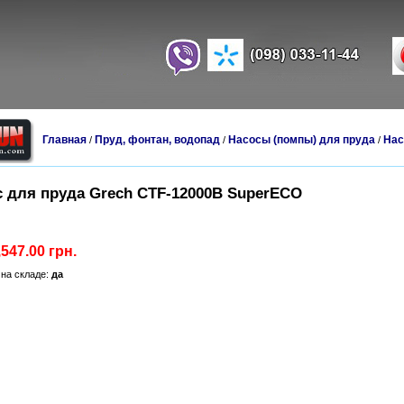
Главная
Пруд, фонтан, водопад
Насосы (помпы) для пруда
Нас
/
/
/
с для пруда Grech CTF-12000B SuperECO
,547.00 грн.
на складе:
да