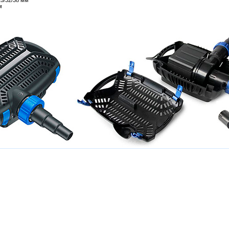
5/32/38 мм
м