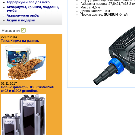
Штуцер для подключения шланга: 2
Террариум и все для него
Габариты насоса: 27,8×21,7×13,2 с
Аквариумы, крышки, поддоны,
Масса: 4,5 кг
тумбы
Длина кабеля: 10 м
Производство:
SUNSUN
Китай
Аквариумная рыба
Акции и подарки
Новости
22.02.2014
Tetra. Корма на развес.
01.11.2017
Новые фильтры JBL CristalProfi
e402 и e1902 greenline.