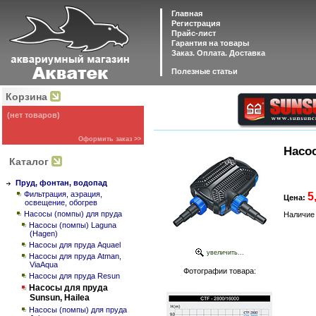
Главная
Регистрация
Прайс-лист
Гарантия на товары
Заказ. Оплата. Доставка
Полезные статьи
Корзина
(нет товаров)
Оформить заказ >>
Насо
Каталог
Пруд, фонтан, водопад
Фильтрация, аэрация,
5
Цена:
освещение, обогрев
Насосы (помпы) для пруда
Наличие 
Насосы (помпы) Laguna
(Hagen)
Насосы для пруда Aquael
увеличить...
Насосы для пруда Atman,
ViaAqua
Фотографии товара:
Насосы для пруда Resun
Насосы для пруда
Sunsun, Hailea
Насосы (помпы) для пруда