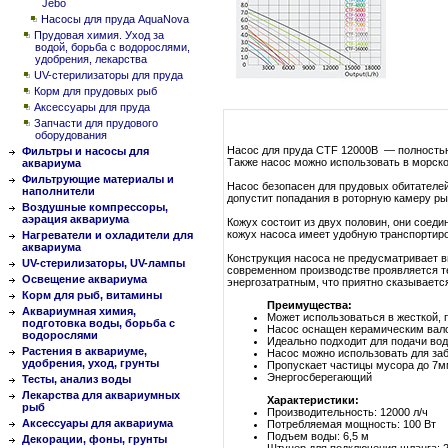
Jebo
Насосы для пруда AquaNova
Прудовая химия. Уход за
водой, борьба с водорослями,
удобрения, лекарства
UV-стерилизаторы для пруда
Корм для прудовых рыб
Аксессуары для пруда
Запчасти для прудового
оборудования
Насос для пруда CTF 12000B — полностью
Фильтры и насосы для
Также насос можно использовать в морско
аквариума
Фильтрующие материалы и
Насос безопасен для прудовых обитателей
наполнители
допустит попадания в роторную камеру ры
Воздушные компрессоры,
аэрация аквариума
Кожух состоит из двух половин, они соед
кожух насоса имеет удобную транспортир
Нагреватели и охладители для
аквариума
Конструкция насоса не предусматривает в
UV-стерилизаторы, UV-лампы
современном производстве проявляется те
Освещение аквариума
энергозатратным, что приятно сказываетс
Корм для рыб, витамины
Преимущества:
Аквариумная химия,
Может использоваться в жесткой, 
подготовка воды, борьба с
Насос оснащен керамическим вал
водорослями
Идеально подходит для подачи вод
Растения в аквариуме,
Насос можно использовать для за
удобрения, уход, грунты
Пропускает частицы мусора до 7
Энергосберегающий
Тесты, анализ воды
Лекарства для аквариумных
Характеристики:
рыб
Производительность: 12000 л/ч
Аксессуары для аквариума
Потребляемая мощность: 100 Вт
Подъем воды: 6,5 м
Декорации, фоны, грунты