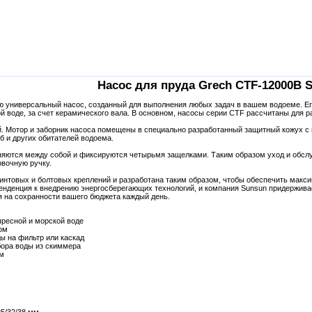
Насос для пруда Grech CTF-12000B 
 универсальный насос, созданный для выполнения любых задач в вашем водоеме. Его
й воде, за счет керамического вала. В основном, насосы серии CTF рассчитаны для 
. Мотор и заборник насоса помещены в специально разработанный защитный кожух с п
б и других обитателей водоема.
иняются между собой и фиксируются четырьмя защелками. Таким образом уход и обслу
овочную ручку.
интовых и болтовых креплений и разработана таким образом, чтобы обеспечить макси
нденция к внедрению энергосберегающих технологий, и компания Sunsun придерживае
я на сохранности вашего бюджета каждый день.
пресной и морской воде
ом
ы на фильтр или каскад
бора воды из скиммера
мм