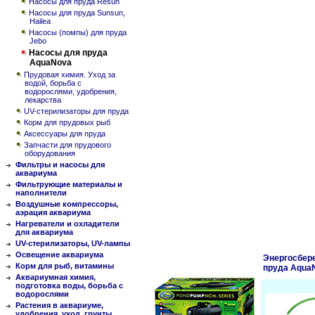
Насосы для пруда Resun
Насосы для пруда Sunsun,
Hailea
Насосы (помпы) для пруда
Jebo
Насосы для пруда
AquaNova
Прудовая химия. Уход за
водой, борьба с
водорослями, удобрения,
лекарства
UV-стерилизаторы для пруда
Корм для прудовых рыб
Аксессуары для пруда
Запчасти для прудового
оборудования
Фильтры и насосы для
аквариума
Фильтрующие материалы и
наполнители
Воздушные компрессоры,
аэрация аквариума
Нагреватели и охладители
для аквариума
UV-стерилизаторы, UV-лампы
Освещение аквариума
Энергосбер
Корм для рыб, витамины
пруда Aqua
Аквариумная химия,
подготовка воды, борьба с
водорослями
Растения в аквариуме,
удобрения, уход, грунты