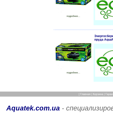
подробнее...
Энергосбер
пруда Aqua
подробнее...
[
Главная
|
Корзина
|
Гаран
Aquatek.com.ua
- специализиро