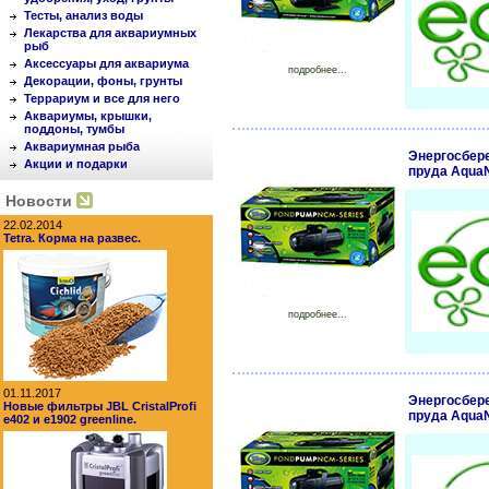
Тесты, анализ воды
Лекарства для аквариумных
рыб
Аксессуары для аквариума
подробнее...
Декорации, фоны, грунты
Террариум и все для него
Аквариумы, крышки,
поддоны, тумбы
Аквариумная рыба
Энергосбер
Акции и подарки
пруда Aqua
Новости
22.02.2014
Tetra. Корма на развес.
подробнее...
01.11.2017
Энергосбер
Новые фильтры JBL CristalProfi
пруда Aqua
e402 и e1902 greenline.