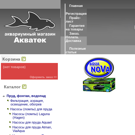
Главная
Регистрация
Прайс-
лист
Гарантия
на товары
Заказ.
Оплата.
Доставка
Полезные
статьи
Корзина
(нет товаров)
Оформить заказ >>
Каталог
Пруд, фонтан, водопад
Фильтрация, аэрация,
освещение, обогрев
Насосы (помпы) для пруда
Насосы (помпы) Laguna
(Hagen)
Насосы для пруда Aquael
Насосы для пруда Atman,
ViaAqua