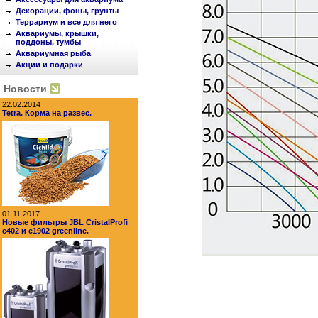
Декорации, фоны, грунты
Террариум и все для него
Аквариумы, крышки,
поддоны, тумбы
Аквариумная рыба
Акции и подарки
Новости
22.02.2014
Tetra. Корма на развес.
01.11.2017
Новые фильтры JBL CristalProfi
e402 и e1902 greenline.