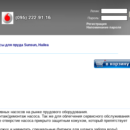
Логин:
Пароль:
Регистрация
Напоминание пароля
ы для пруда Sunsun, Hailea
вных насосов на рынке прудового оборудования.
онтаж/демонтаж насоса. Так же для облегчения сервисного обслуживания
е отверстие насоса прикрыто защитным кожухом, который препятствует
кожух и навинтить специальные фитинги для шланга забора воды).