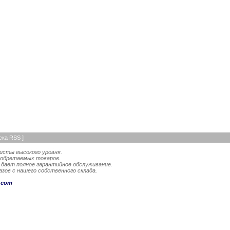
ска RSS
]
исты высокого уровня.
иобретаемых товаров.
 дает полное гарантийное обслуживание.
зов с нашего собственного склада.
.com