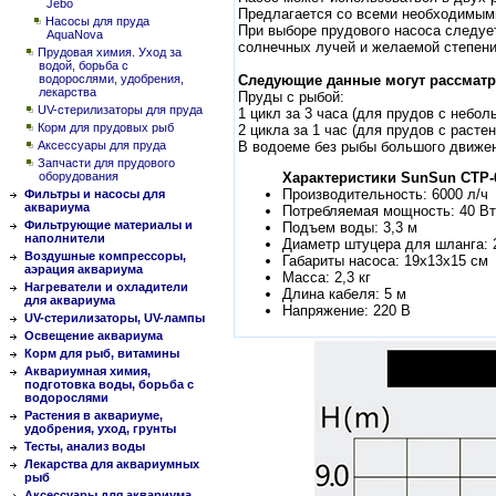
Jebo
Предлагается со всеми необходимым
Насосы для пруда
При выборе прудового насоса следует
AquaNova
солнечных лучей и желаемой степени
Прудовая химия. Уход за
водой, борьба с
водорослями, удобрения,
Следующие данные могут рассматр
лекарства
Пруды с рыбой:
UV-стерилизаторы для пруда
1 цикл за 3 часа (для прудов с небо
Корм для прудовых рыб
2 цикла за 1 час (для прудов с раст
Аксессуары для пруда
В водоеме без рыбы большого движени
Запчасти для прудового
оборудования
Характеристики SunSun CTP-
Производительность: 6000 л/ч
Фильтры и насосы для
аквариума
Потребляемая мощность: 40 Вт
Фильтрующие материалы и
Подъем воды: 3,3 м
наполнители
Диаметр штуцера для шланга: 
Воздушные компрессоры,
Габариты насоса: 19х13х15 см
аэрация аквариума
Масса: 2,3 кг
Нагреватели и охладители
Длина кабеля: 5 м
для аквариума
Напряжение: 220 В
UV-стерилизаторы, UV-лампы
Освещение аквариума
Корм для рыб, витамины
Аквариумная химия,
подготовка воды, борьба с
водорослями
Растения в аквариуме,
удобрения, уход, грунты
Тесты, анализ воды
Лекарства для аквариумных
рыб
Аксессуары для аквариума