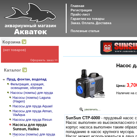
Главная
Регистрация
Прайс-лист
Гарантия на товары
Заказ. Оплата. Доставка
Полезные статьи
Корзина
(нет товаров)
Оформить заказ >>
Насос д
Каталог
Пруд, фонтан, водопад
Фильтрация, аэрация,
3,70
Цена:
освещение, обогрев
Насосы (помпы) для пруда
Наличие на 
Насосы (помпы) Laguna
(Hagen)
Насосы для пруда Aquael
увеличить...
Насосы для пруда Atman,
ViaAqua
SunSun CTP-6000
- прудовый насос 
Насосы для пруда Resun
Насос выполнен из высококлассного п
Насосы для пруда
корпус насоса выполнен таким образ
Sunsun, Hailea
попаданию в насос крупного мусора.
Насосы (помпы) для пруда
Насос может использоваться в двух р