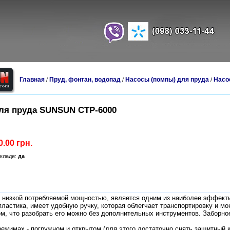
Главная
Пруд, фонтан, водопад
Насосы (помпы) для пруда
Насос
/
/
/
ля пруда SUNSUN CTP-6000
0.00 грн.
складе:
да
с низкой потребляемой мощностью, является одним из наиболее эффекти
ластика, имеет удобную ручку, которая облегчает транспортировку и м
ом, что разобрать его можно без дополнительных инструментов. Заборно
ежимах - погружном и открытом (для этого достаточно снять защитный 