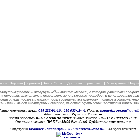
авная
|
Корзина
|
Гарантия
|
Заказ. Оплата. Доставка |
Прайс-лист
|
Регистрация
|
Подпи
специализированный аквариумный интернет-магазин, в котором работают специал
е получить грамотную и правильную консультацию по выбору и использованию пр
тавители торговых марок - производителей аквариумных товаров в Украине, что
 и широкий выбор аквариумных товаров, быстрое оформление и отправка Ваших зака
Наши контакты:
тел.:
095 222-91-16
;
098 033-11-44
.
Почта:
aquatek.com.ua@gmail
Адрес магазина:
Украина, Харьков
Время работы:
ПН-ПТ с 9:00 до 18:00
; Выдача заказов:
ПН-ПТ с 10:00 до 15:00
Отправка заказов:
ПН-ПТ в 15:00
Выходной:
Суббота и воскресенье
Copyright ©
Акватек - аквариумный интернет-магазин
. All rights reserved.