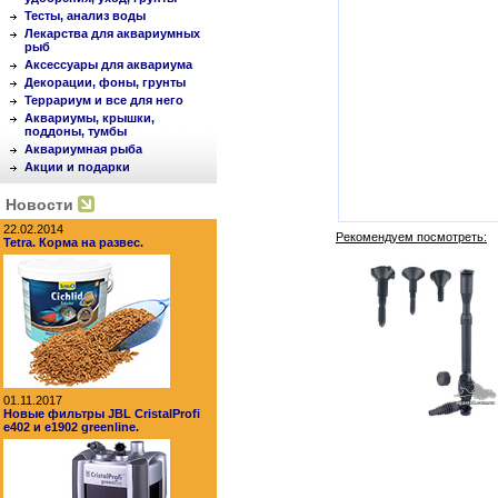
Тесты, анализ воды
Лекарства для аквариумных
рыб
Аксессуары для аквариума
Декорации, фоны, грунты
Террариум и все для него
Аквариумы, крышки,
поддоны, тумбы
Аквариумная рыба
Акции и подарки
Новости
22.02.2014
Рекомендуем посмотреть:
Tetra. Корма на развес.
01.11.2017
Новые фильтры JBL CristalProfi
e402 и e1902 greenline.