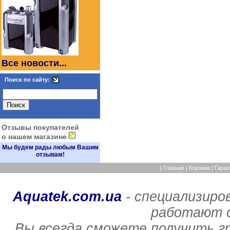
Все новости...
Поиск по сайту:
Отзывы покупателей
о нашем магазине
Мы будем рады любым Вашим
отзывам!
[
Главная
|
Корзина
|
Гаран
Aquatek.com.ua
- специализиро
работают с
Вы всегда сможете получить г