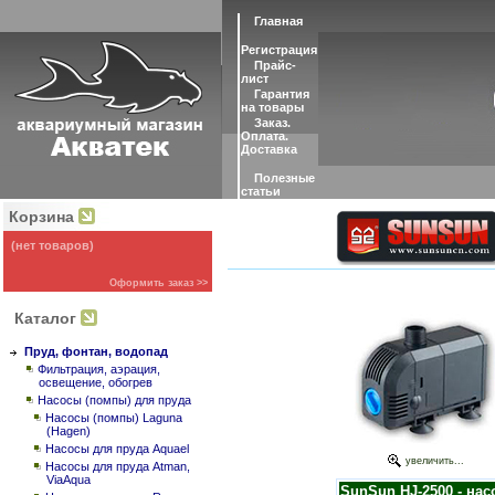
Главная
Регистрация
Прайс-
лист
Гарантия
на товары
Заказ.
Оплата.
Доставка
Полезные
статьи
Корзина
(нет товаров)
Оформить заказ >>
Каталог
Пруд, фонтан, водопад
Фильтрация, аэрация,
освещение, обогрев
Насосы (помпы) для пруда
Насосы (помпы) Laguna
(Hagen)
Насосы для пруда Aquael
увеличить...
Насосы для пруда Atman,
ViaAqua
SunSun HJ-2500 - нас