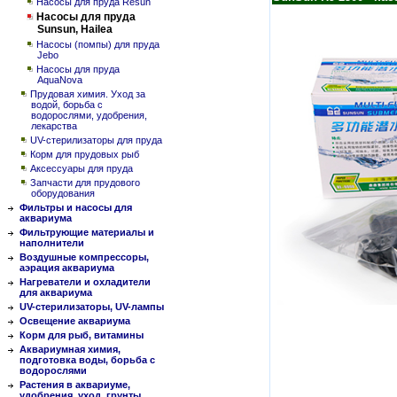
Насосы для пруда Resun
Насосы для пруда
Sunsun, Hailea
Насосы (помпы) для пруда
Jebo
Насосы для пруда
AquaNova
Прудовая химия. Уход за
водой, борьба с
водорослями, удобрения,
лекарства
UV-стерилизаторы для пруда
Корм для прудовых рыб
Аксессуары для пруда
Запчасти для прудового
оборудования
Фильтры и насосы для
аквариума
Фильтрующие материалы и
наполнители
Воздушные компрессоры,
аэрация аквариума
Нагреватели и охладители
для аквариума
UV-стерилизаторы, UV-лампы
Освещение аквариума
Корм для рыб, витамины
Аквариумная химия,
подготовка воды, борьба с
водорослями
Растения в аквариуме,
удобрения, уход, грунты