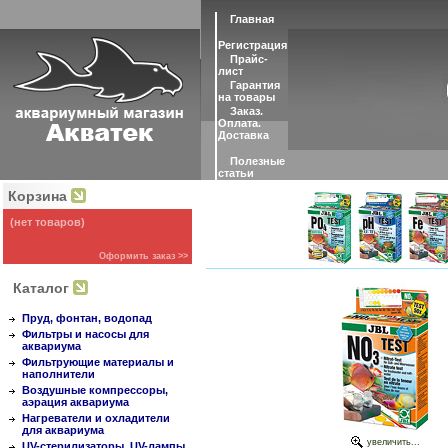
Главная
Регистрация
Прайс-
лист
Гарантия
на товары
Заказ.
Оплата.
Доставка
Полезные
статьи
Корзина
(нет товаров)
Оформить заказ >>
Каталог
Пруд, фонтан, водопад
Фильтры и насосы для
аквариума
Фильтрующие материалы и
наполнители
Воздушные компрессоры,
аэрация аквариума
Нагреватели и охладители
для аквариума
увеличить...
UV-стерилизаторы, UV-лампы