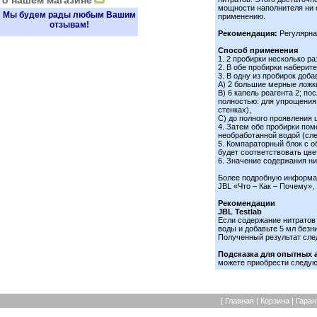
о нашем магазине
мощности наполнителя ни о
Мы будем рады любым Вашим
применению.
отзывам!
Рекомендация:
Регулярна
Способ применения
1. 2 пробирки несколько р
2. В обе пробирки набери
3. В одну из пробирок доб
А) 2 большие мерные ложки
В) 6 капель реагента 2; п
полностью: для упрощения 
стенках),
С) до полного проявления 
4. Затем обе пробирки пом
необработанной водой (сл
5. Компараторный блок с о
будет соответствовать цве
6. Значение содержания н
Более подробную информац
JBL «Что – Как – Почему»,
Рекомендации
JBL Testlab
Если содержание нитратов 
воды и добавьте 5 мл безн
Полученный результат сле
Подсказка для опытных 
можете приобрести следующ
[
Главная
|
Корзина
|
Гаран