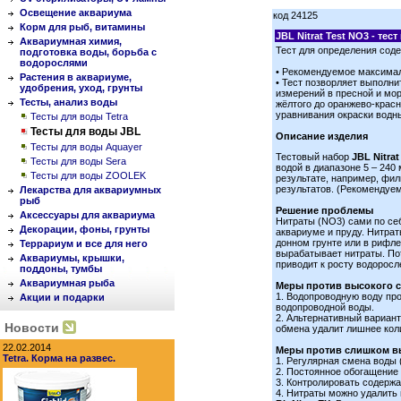
Освещение аквариума
код 24125
Корм для рыб, витамины
JBL Nitrat Test NO3 - те
Аквариумная химия,
Тест для определения соде
подготовка воды, борьба с
водорослями
• Рекомендуемое максималь
Растения в аквариуме,
• Тест позворляет выполн
удобрения, уход, грунты
измерений в пресной и мор
Тесты, анализ воды
жёлтого до оранжево-красн
уравнивания окраски водн
Тесты для воды Tetra
Тесты для воды JBL
Описание изделия
Тесты для воды Aquayer
Тестовый набор
JBL Nitrat
Тесты для воды Sera
водой в диапазоне 5 – 240
Тесты для воды ZOOLEK
результате, например, фи
результатов. (Рекомендуем
Лекарства для аквариумных
рыб
Решение проблемы
Аксессуары для аквариума
Нитраты (NO3) сами по себ
Декорации, фоны, грунты
аквариуме и пруду. Нитрат
донном грунте или в рифл
Террариум и все для него
вырабатывает нитраты. Пот
Аквариумы, крышки,
приводит к росту водоросл
поддоны, тумбы
Аквариумная рыба
Меры против высокого 
1. Водопроводную воду пр
Акции и подарки
водопроводной воды.
2. Альтернативный вариан
Новости
обмена удалит лишнее кол
22.02.2014
Меры против слишком вы
Tetra. Корма на развес.
1. Регулярная смена воды 
2. Постоянное обогащени
3. Контролировать содержа
4. Нитраты можно удалить