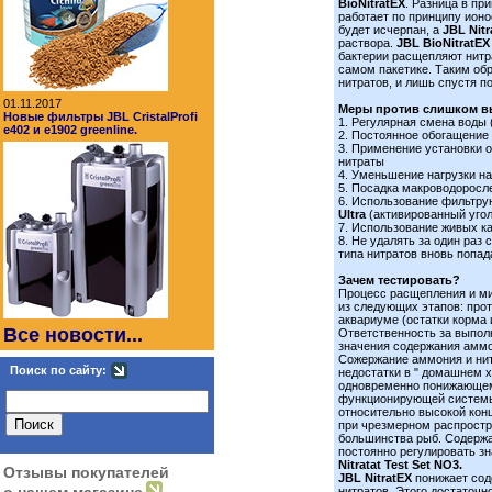
BioNitratEX
. Разница в пр
работает по принципу ион
будет исчерпан, а
JBL Nit
раствора.
JBL BioNitratEX
бактерии расщепляют нитр
самом пакетике. Таким об
нитратов, и лишь спустя по
01.11.2017
Меры против слишком вы
Новые фильтры JBL CristalProfi
1. Регулярная смена воды 
e402 и e1902 greenline.
2. Постоянное обогащени
3. Применение установки 
нитраты
4. Уменьшение нагрузки на
5. Посадка макроводоросл
6. Использование фильтр
Ultra
(активированный уго
7. Использование живых к
8. Не удалять за один раз
типа нитратов вновь попад
Зачем тестировать?
Процесс расщепления и ми
из следующих этапов: про
аквариуме (остатки корма 
Все новости...
Ответственность за выпол
значения содержания аммо
Сожержание аммония и нит
Поиск по сайту:
недостатки в " домашнем 
одновременно понижающемс
функционирующей системы 
относительно высокой конц
при чрезмерном распростра
большинства рыб. Содержан
постоянно регулировать зн
Nitratat Test Set NO3.
Отзывы покупателей
JBL NitratEX
понижает сод
нитратов. Этого достаточно