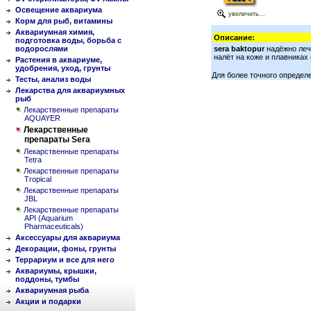
Освещение аквариума
увеличить...
Корм для рыб, витамины
Аквариумная химия,
Описание:
подготовка воды, борьба с
водорослями
sera baktopur
надёжно лечи
налёт на коже и плавниках
Растения в аквариуме,
удобрения, уход, грунты
Для более точного определ
Тесты, анализ воды
Лекарства для аквариумных
рыб
Лекарственные препараты
AQUAYER
Лекарственные
препараты Sera
Лекарственные препараты
Tetra
Лекарственные препараты
Tropical
Лекарственные препараты
JBL
Лекарственные препараты
API (Aquarium
Pharmaceuticals)
Аксессуары для аквариума
Декорации, фоны, грунты
Террариум и все для него
Аквариумы, крышки,
поддоны, тумбы
Аквариумная рыба
Акции и подарки