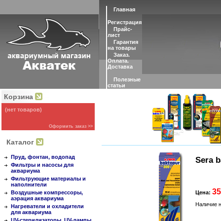
Главная
Регистрация
Прайс-
лист
Гарантия
на товары
Заказ.
Оплата.
Доставка
Полезные
статьи
Корзина
(нет товаров)
Оформить заказ >>
Каталог
Пруд, фонтан, водопад
Sera b
Фильтры и насосы для
аквариума
Фильтрующие материалы и
наполнители
35
Воздушные компрессоры,
Цена:
аэрация аквариума
Наличие н
Нагреватели и охладители
для аквариума
UV-стерилизаторы, UV-лампы