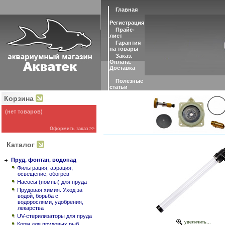
Главная
Регистрация
Прайс-
лист
Гарантия
на товары
Заказ.
Оплата.
Доставка
Полезные
статьи
Корзина
(нет товаров)
Оформить заказ >>
Каталог
Пруд, фонтан, водопад
Фильтрация, аэрация,
освещение, обогрев
Насосы (помпы) для пруда
Прудовая химия. Уход за
водой, борьба с
водорослями, удобрения,
лекарства
UV-стерилизаторы для пруда
увеличить...
Корм для прудовых рыб