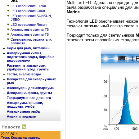
JBL
MultiLux LED. Идеально подходит дл
LED освещение Fluval
была разработана специально для им
LED освещение Collar
Marine
.
LED освещение SUNSUN,
JEBO
Технология
LED
обеспечивает низкое
LED освещение Resun
создают оптимальный спектр света в 
Аквариумные лампы Т5
Аквариумные лампы Т8
Подходит только для светильников
M
Светильники, отражатели,
отвечает всем европейским стандарт
запчасти
Корм для рыб, витамины
Аквариумная химия,
подготовка воды, борьба с
водорослями
Растения в аквариуме,
удобрения, уход, грунты
Тесты, анализ воды
Лекарства для аквариумных
рыб
Аксессуары для аквариума
Декорации, фоны, грунты
Террариум и все для него
Аквариумы, крышки,
поддоны, тумбы
Аквариумная рыба
Акции и подарки
Новости
22.02.2014
Tetra. Корма на развес.