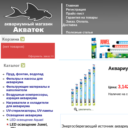
Главная
Регистрация
Прайс-лист
Гарантия на товары
Заказ. Оплата.
Доставка
Полезные статьи
Корзина
(нет товаров)
Оформить заказ >>
Каталог
Аквариу
Пруд, фонтан, водопад
Фильтры и насосы для
аквариума
3,14
Фильтрующие материалы и
Цена:
наполнители
Наличие на с
Воздушные компрессоры,
аэрация аквариума
Нагреватели и охладители
для аквариума
увеличить...
UV-стерилизаторы, UV-лампы
Освещение аквариума
LED освещение Aquael
LED освещение Juwel,
Энергосберегающий источник аквари