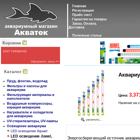
Главная
Регистрация
Прайс-лист
Гарантия на товары
Заказ. Оплата.
Доставка
Полезные статьи
Корзина
(нет товаров)
Оформить заказ >>
Каталог
Аквариу
Пруд, фонтан, водопад
Фильтры и насосы для
аквариума
3,37
Фильтрующие материалы и
Цена:
наполнители
Наличие на с
Воздушные компрессоры,
аэрация аквариума
Нагреватели и охладители
для аквариума
увеличить...
UV-стерилизаторы, UV-лампы
Освещение аквариума
LED освещение Aquael
LED освещение Juwel,
Энергосберегающий источник аквари