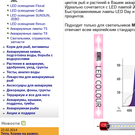
JBL
цветов рыб и растений в Вашем аква
LED освещение Fluval
Идеально сочетается с LED лампой
J
LED освещение Collar
Быстрозаменяемые лампы LED Day и L
LED освещение SUNSUN,
процентов.
JEBO
LED освещение Resun
Подходит только для светильников
M
Аквариумные лампы Т5
отвечает всем европейским стандарт
Аквариумные лампы Т8
Светильники, отражатели,
запчасти
Корм для рыб, витамины
Аквариумная химия,
подготовка воды, борьба с
водорослями
Растения в аквариуме,
удобрения, уход, грунты
Тесты, анализ воды
Лекарства для аквариумных
рыб
Аксессуары для аквариума
Декорации, фоны, грунты
Террариум и все для него
Аквариумы, крышки,
поддоны, тумбы
Аквариумная рыба
Акции и подарки
Новости
22.02.2014
Tetra. Корма на развес.