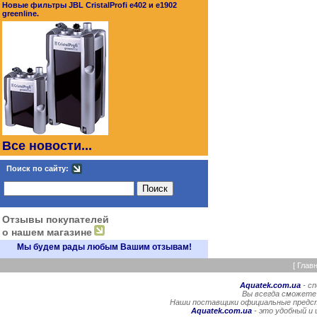
Новые фильтры JBL CristalProfi e402 и e1902
greenline.
Все новости...
Поиск по сайту:
Отзывы покупателей
о нашем магазине
Мы будем рады любым Вашим отзывам!
[
Глав
Aquatek.com.ua
- с
Вы всегда сможете
Наши поставщики официальные предста
Aquatek.com.ua
- это удобный и