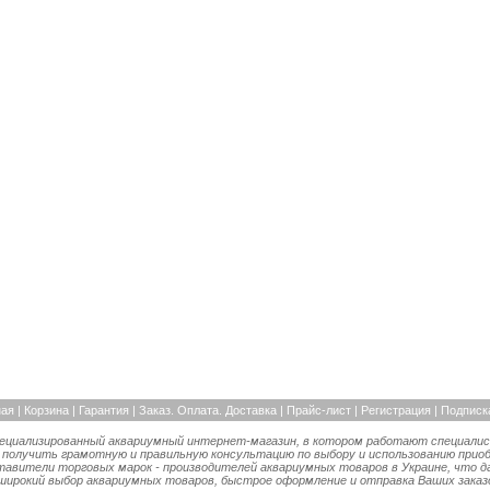
ная
|
Корзина
|
Гарантия
|
Заказ. Оплата. Доставка |
Прайс-лист
|
Регистрация
|
Подписк
пециализированный аквариумный интернет-магазин, в котором работают специалис
 получить грамотную и правильную консультацию по выбору и использованию прио
вители торговых марок - производителей аквариумных товаров в Украине, что д
 широкий выбор аквариумных товаров, быстрое оформление и отправка Ваших заказо