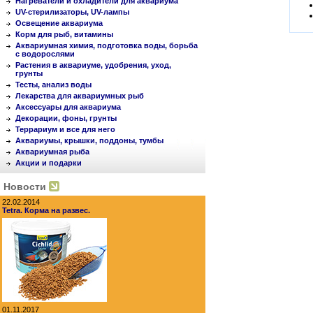
Нагреватели и охладители для аквариума
UV-стерилизаторы, UV-лампы
Освещение аквариума
Корм для рыб, витамины
Аквариумная химия, подготовка воды, борьба
с водорослями
Растения в аквариуме, удобрения, уход,
грунты
Тесты, анализ воды
Лекарства для аквариумных рыб
Аксессуары для аквариума
Декорации, фоны, грунты
Террариум и все для него
Аквариумы, крышки, поддоны, тумбы
Аквариумная рыба
Акции и подарки
Новости
22.02.2014
Tetra. Корма на развес.
01.11.2017