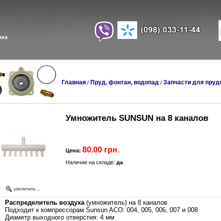
вка
Главная
Пруд, фонтан, водопад
Запчасти для пруд
/
/
Умножитель SUNSUN на 8 каналов
80.00 грн.
Цена:
Наличие на складе:
да
увеличить...
Распределитель воздуха
(умножитель) на 8 каналов
Подходит к компрессорам Sunsun ACO: 004, 005, 006, 007 и 008
Диаметр выходного отверстия: 4 мм