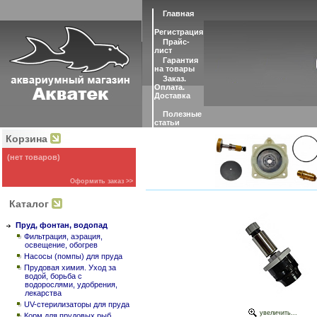
Главная
Регистрация
Прайс-
лист
Гарантия
на товары
Заказ.
Оплата.
Доставка
Полезные
статьи
Корзина
(нет товаров)
Оформить заказ >>
Каталог
Пруд, фонтан, водопад
Фильтрация, аэрация,
освещение, обогрев
Насосы (помпы) для пруда
Прудовая химия. Уход за
водой, борьба с
водорослями, удобрения,
лекарства
UV-стерилизаторы для пруда
увеличить...
Корм для прудовых рыб