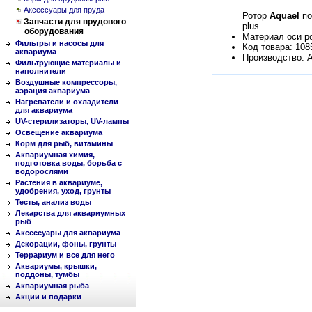
Аксессуары для пруда
Ротор
Aquael
по
Запчасти для прудового
plus
оборудования
Материал оси р
Фильтры и насосы для
Код товара: 108
аквариума
Производство: 
Фильтрующие материалы и
наполнители
Воздушные компрессоры,
аэрация аквариума
Нагреватели и охладители
для аквариума
UV-стерилизаторы, UV-лампы
Освещение аквариума
Корм для рыб, витамины
Аквариумная химия,
подготовка воды, борьба с
водорослями
Растения в аквариуме,
удобрения, уход, грунты
Тесты, анализ воды
Лекарства для аквариумных
рыб
Аксессуары для аквариума
Декорации, фоны, грунты
Террариум и все для него
Аквариумы, крышки,
поддоны, тумбы
Аквариумная рыба
Акции и подарки