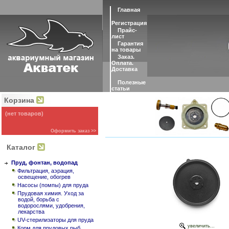
Главная
Регистрация
Прайс-
лист
Гарантия
на товары
Заказ.
Оплата.
Доставка
Полезные
статьи
Корзина
(нет товаров)
Оформить заказ >>
Каталог
Пруд, фонтан, водопад
Фильтрация, аэрация,
освещение, обогрев
Насосы (помпы) для пруда
Прудовая химия. Уход за
водой, борьба с
водорослями, удобрения,
лекарства
UV-стерилизаторы для пруда
увеличить...
Корм для прудовых рыб