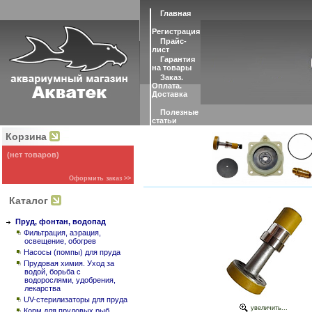
Главная
Регистрация
Прайс-
лист
Гарантия
на товары
Заказ.
Оплата.
Доставка
Полезные
статьи
Корзина
(нет товаров)
Оформить заказ >>
Каталог
Пруд, фонтан, водопад
Фильтрация, аэрация,
освещение, обогрев
Насосы (помпы) для пруда
Прудовая химия. Уход за
водой, борьба с
водорослями, удобрения,
лекарства
UV-стерилизаторы для пруда
увеличить...
Корм для прудовых рыб