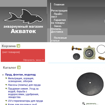
Главная
Регистрация
Прайс-
лист
Гарантия
на товары
Заказ.
Оплата.
Доставка
Полезные
статьи
Корзина
(нет товаров)
Оформить заказ >>
Каталог
Пруд, фонтан, водопад
Фильтрация, аэрация,
освещение, обогрев
Насосы (помпы) для пруда
Прудовая химия. Уход за
водой, борьба с
водорослями, удобрения,
лекарства
UV-стерилизаторы для пруда
увеличить...
Корм для прудовых рыб