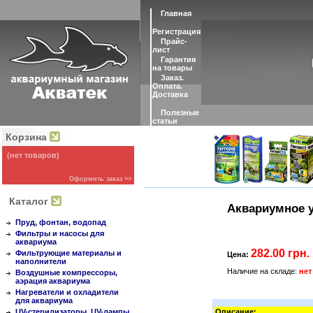
Главная
Регистрация
Прайс-
лист
Гарантия
на товары
Заказ.
Оплата.
Доставка
Полезные
статьи
Корзина
(нет товаров)
Оформить заказ >>
Каталог
Аквариумное у
Пруд, фонтан, водопад
Фильтры и насосы для
аквариума
282.00 грн.
Фильтрующие материалы и
Цена:
наполнители
Наличие на складе:
нет
Воздушные компрессоры,
аэрация аквариума
Нагреватели и охладители
для аквариума
UV-стерилизаторы, UV-лампы
Описание: