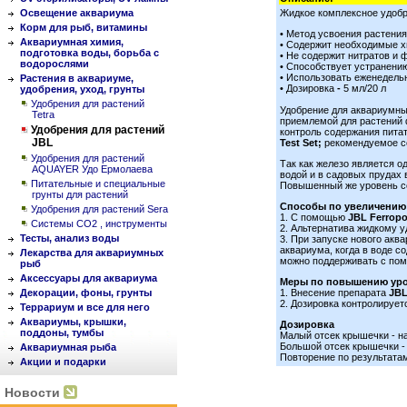
Освещение аквариума
Жидкое комплексное удобр
Корм для рыб, витамины
• Метод усвоения растени
Аквариумная химия,
• Содержит необходимые х
подготовка воды, борьба с
• Не содержит нитратов и
водорослями
• Способствует устранению
• Использовать еженедель
Растения в аквариуме,
• Дозировка
-
5 мл/20 л
удобрения, уход, грунты
Удобрения для растений
Удобрение для аквариумн
Tetra
приемлемой для растений 
Удобрения для растений
контроль содержания пита
JBL
Test Set;
рекомендуемое со
Удобрения для растений
Так как железо является 
AQUAYER Удо Ермолаева
водой и в садовых прудах 
Питательные и специальные
Повышенный же уровень со
грунты для растений
Способы по увеличению 
Удобрения для растений Sera
1. С помощью
JBL Ferropo
Системы СО2 , инструменты
2. Альтернатива жидкому 
Тесты, анализ воды
3. При запуске нового акв
аквариума, когда в воде 
Лекарства для аквариумных
можно поддерживать с п
рыб
Аксессуары для аквариума
Меры по повышению уров
Декорации, фоны, грунты
1. Внесение препарата
JBL
2. Дозировка контролирует
Террариум и все для него
Аквариумы, крышки,
Дозировка
поддоны, тумбы
Малый отсек крышечки - н
Большой отсек крышечки -
Аквариумная рыба
Повторение по результатам
Акции и подарки
Новости