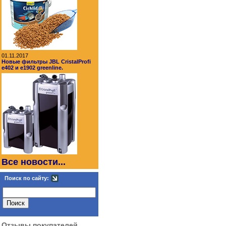
01.11.2017
Новые фильтры JBL CristalProfi
e402 и e1902 greenline.
Все новости...
Поиск по сайту:
Отзывы покупателей