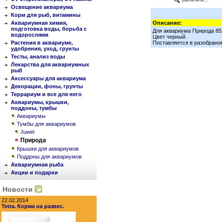
увеличить...
Освещение аквариума
Корм для рыб, витамины
Аквариумная химия,
Описание:
подготовка воды, борьба с
Для аквариума Природа 85
водорослями
Цвет черный.
Растения в аквариуме,
Поставляется в разобрано
удобрения, уход, грунты
Тесты, анализ воды
Лекарства для аквариумных
рыб
Аксессуары для аквариума
Декорации, фоны, грунты
Террариум и все для него
Аквариумы, крышки,
поддоны, тумбы
Аквариумы
Тумбы для аквариумов
Juwel
Природа
Крышки для аквариумов
Поддоны для аквариумов
Аквариумная рыба
Акции и подарки
Новости
22.02.2014
Tetra. Корма на развес.