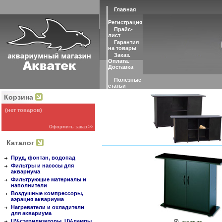
Главная
Регистрация
Прайс-
лист
Гарантия
на товары
Заказ.
Оплата.
Доставка
Полезные
статьи
Корзина
(нет товаров)
Оформить заказ >>
Каталог
Пруд, фонтан, водопад
Фильтры и насосы для
аквариума
Фильтрующие материалы и
наполнители
Воздушные компрессоры,
аэрация аквариума
Нагреватели и охладители
для аквариума
UV-стерилизаторы, UV-лампы