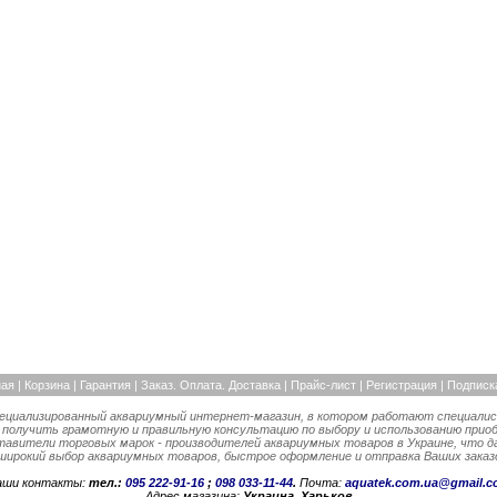
ная
|
Корзина
|
Гарантия
|
Заказ. Оплата. Доставка |
Прайс-лист
|
Регистрация
|
Подписк
пециализированный аквариумный интернет-магазин, в котором работают специалис
 получить грамотную и правильную консультацию по выбору и использованию прио
вители торговых марок - производителей аквариумных товаров в Украине, что д
 широкий выбор аквариумных товаров, быстрое оформление и отправка Ваших заказо
аши контакты:
тел.:
095 222-91-16
;
098 033-11-44
.
Почта:
aquatek.com.ua@gmail.c
Адрес магазина:
Украина, Харьков