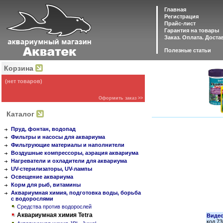
Главная
Регистрация
Прайс-лист
Гарантия на товары
Заказ. Оплата. Доста
Полезные статьи
Корзина
(нет товаров)
Оформить заказ >>
Каталог
Пруд, фонтан, водопад
Фильтры и насосы для аквариума
Фильтрующие материалы и наполнители
Воздушные компрессоры, аэрация аквариума
Нагреватели и охладители для аквариума
UV-стерилизаторы, UV-лампы
Освещение аквариума
Корм для рыб, витамины
Аквариумная химия, подготовка воды, борьба
с водорослями
Средства против водорослей
Аквариумная химия Tetra
Видео
код 7