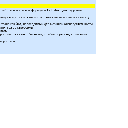
рыб. Теперь с новой формулой BioExtract для здоровой
адается, а такие тяжёлые метталы как медь, цинк и свинец
 такие как Йод, необходимый для активной жизнедеятельности
авляться со стрессами
никам
ост числа важных бактерий, что благопрятствует чистой и
 карантина