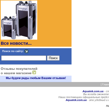
Все новости...
Поиск по сайту:
Отзывы покупателей
о нашем магазине
Мы будем рады любым Вашим отзывам!
[
Глав
Aquatek.com.ua
- с
Вы всегда сможете
Наши поставщики официальные предста
Aquatek.com.ua
- это удобный и
Н