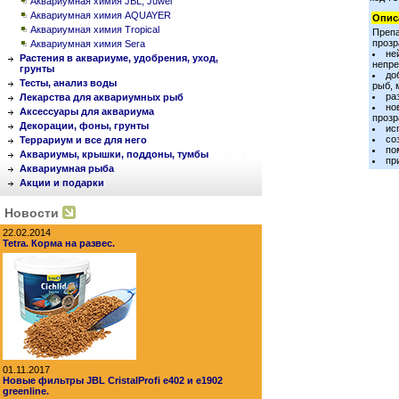
Аквариумная химия JBL, Juwel
Аквариумная химия AQUAYER
Опис
Аквариумная химия Tropical
Препа
прозр
Аквариумная химия Sera
не
Растения в аквариуме, удобрения, уход,
непре
грунты
до
Тесты, анализ воды
рыб, 
ра
Лекарства для аквариумных рыб
но
Аксессуары для аквариума
прозр
Декорации, фоны, грунты
ис
со
Террариум и все для него
по
Аквариумы, крышки, поддоны, тумбы
пр
Аквариумная рыба
Акции и подарки
Новости
22.02.2014
Tetra. Корма на развес.
01.11.2017
Новые фильтры JBL CristalProfi e402 и e1902
greenline.