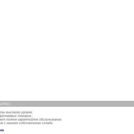
а RSS
]
ты высокого уровня.
бретаемых товаров.
ает полное гарантийное обслуживание.
в с нашего собственного склада.
om