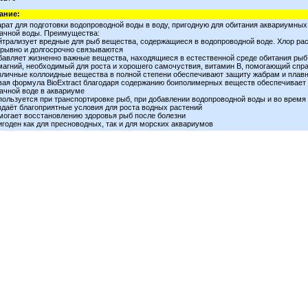
ание:
рат для подготовки водопроводной воды в воду, пригодную для обитания аквариумных 
ачной воды. Преимущества:
йтрализует вредные для рыб вещества, содержащиеся в водопроводной воде. Хлор расп
рывно и долгосрочно связываются
бавляет жизненно важные вещества, находящиеся в естественной среде обитания рыб,
магний, необходимый для роста и хорошего самочуствия, витамин В, помогающий спр
зличные коллоидные вещества в полной степени обеспечивают защиту жабрам и плав
вая формула BioExtract благодаря содержанию боиполимерных веществ обеспечивает р
ачной воде в аквариуме
пользуется при транспортировке рыб, при добавлении водопроводной воды и во время
здаёт благоприятные условия для роста водных растений
могает восстановлению здоровья рыб после болезни
игоден как для пресноводных, так и для морских аквариумов